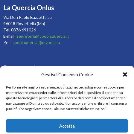
La Quercia Onlus
Via Don Paolo Bazzotti, 5a
46048 Roverbella (Mn)
Tel. 0376 691026
E-mail:
segreteria@cooplaquercia.it
Pec:
cooplaquercia@mypec.eu
Resta aggiornato
Gestisci Consenso Cookie
Iscriviti e resta aggiornato sulle nostre attività
Per fornire le migliori esperienze, utilizziamo tecnologie come i cookie per
memorizzare e/o accedere alle informazioni del dispositivo. Il consenso a
ISCRIVITI
queste tecnologie ci permetterà di elaborare dati come il comportamento di
navigazione o ID unici su questo sito. Non acconsentire o ritirare il consenso
può influire negativamente su alcune caratteristiche e funzioni.
Seguici sui social
Accetta